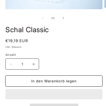
M
Medien
2
1
i
in
von
1
/
2
M
Modal
ö
öffnen
Schal Classic
Normaler
€19,19 EUR
Preis
Inkl. Steuern.
Anzahl
Verringere
Erhöhe
die
die
Menge
Menge
für
für
In den Warenkorb legen
Schal
Schal
Classic
Classic