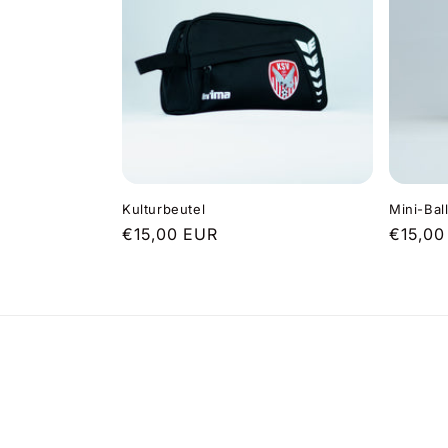
e
g
o
r
i
Kulturbeutel
Mini-Bal
Normaler
€15,00 EUR
Normal
€15,00
e
Preis
Preis
: