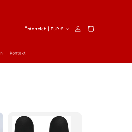
L
Einloggen
Warenkorb
Österreich | EUR €
a
n
n
Kontakt
d
/
R
e
g
i
o
n