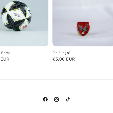
l Erima
Pin "Logo"
er
 EUR
Normaler
€5,00 EUR
Preis
Facebook
Instagram
TikTok