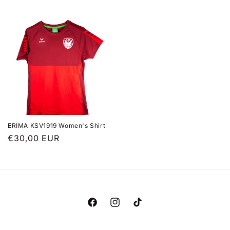
Preis
Preis
ERIMA KSV1919 Women's Shirt
Normaler
€30,00 EUR
Preis
Facebook
Instagram
TikTok