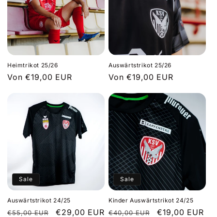
r
i
e
:
Heimtrikot 25/26
Auswärtstrikot 25/26
Normaler
Von €19,00 EUR
Normaler
Von €19,00 EUR
Preis
Preis
Sale
Sale
Auswärtstrikot 24/25
Kinder Auswärtstrikot 24/25
Normaler
Verkaufspreis
€29,00 EUR
Normaler
Verkaufspreis
€19,00 EUR
€55,00 EUR
€40,00 EUR