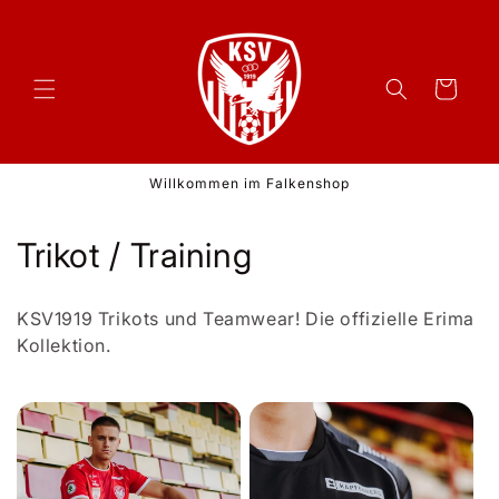
Direkt
zum
Inhalt
Warenkorb
Willkommen im Falkenshop
K
Trikot / Training
a
KSV1919 Trikots und Teamwear! Die offizielle Erima
t
Kollektion.
e
g
o