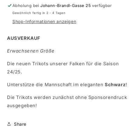
Abholung bei
Johann-Brandl-Gasse 25
verfügbar
1 Strebinger
(+ €14,00 EUR)
Gewöhnlich fertig in 2 - 4 Tagen
3 Römling
Shop-Informationen anzeigen
(+ €14,00 EUR)
5 Miskovic
(+ €14,00 EUR)
AUSVERKAUF
Erwachsenen Größe
7 Helleparth
(+ €14,00 EUR)
Die neuen Trikots unserer Falken für die Saison
10 Krasniqi
(+ €14,00 EUR)
24/25.
11 Lamine Jr.
(+ €14,00 EUR)
Unterstütze die Mannschaft im eleganten
Schwarz
!
12 Colic
(+ €14,00 EUR)
Die Trikots werden zunächst ohne Sponsorendruck
ausgegeben!
16 Marinovic
(+ €14,00 EUR)
19 Turi
(+ €14,00 EUR)
Share