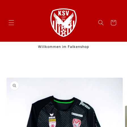
Direkt
zum
Inhalt
Warenkorb
Willkommen im Falkenshop
duktinformationen
ingen